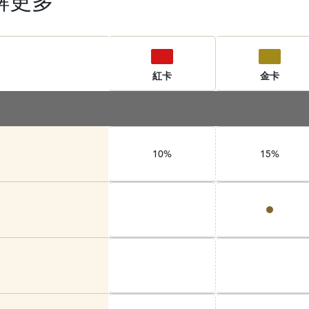
解更多
紅卡
金卡
10%
15%